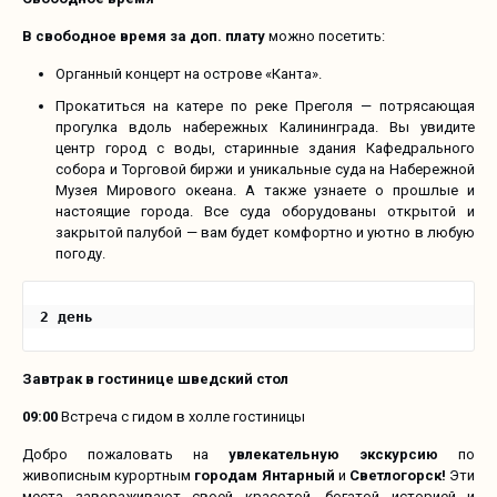
В свободное время за доп. плату
можно посетить:
Органный концерт на острове «Канта».
Прокатиться на катере по реке Преголя — потрясающая
прогулка вдоль набережных Калининграда. Вы увидите
центр город с воды, старинные здания Кафедрального
собора и Торговой биржи и уникальные суда на Набережной
Музея Мирового океана. А также узнаете о прошлые и
настоящие города. Все суда оборудованы открытой и
закрытой палубой — вам будет комфортно и уютно в любую
погоду.
2 день
Завтрак в гостинице шведский стол
09:00
Встреча с гидом в холле гостиницы
Добро пожаловать на
увлекательную экскурсию
по
живописным курортным
городам Янтарный
и
Светлогорск!
Эти
места завораживают своей красотой, богатой историей и