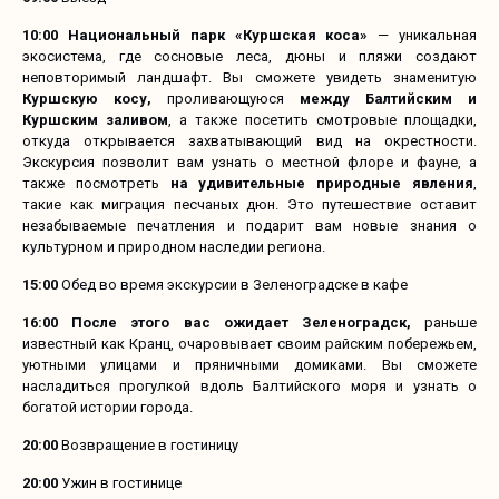
10:00
Национальный парк «Куршская коса»
— уникальная
экосистема, где сосновые леса, дюны и пляжи создают
неповторимый ландшафт. Вы сможете увидеть знаменитую
Куршскую косу,
проливающуюся
между Балтийским и
Куршским заливом
, а также посетить смотровые площадки,
откуда открывается захватывающий вид на окрестности.
Экскурсия позволит вам узнать о местной флоре и фауне, а
также посмотреть
на удивительные природные явления
,
такие как миграция песчаных дюн. Это путешествие оставит
незабываемые печатления и подарит вам новые знания о
культурном и природном наследии региона.
15:00
Обед во время экскурсии в Зеленоградске в кафе
16:00 После этого вас ожидает Зеленоградск,
раньше
известный как Кранц, очаровывает своим райским побережьем,
уютными улицами и пряничными домиками. Вы сможете
насладиться прогулкой вдоль Балтийского моря и узнать о
богатой истории города.
20:00
Возвращение в гостиницу
20:00
Ужин в гостинице