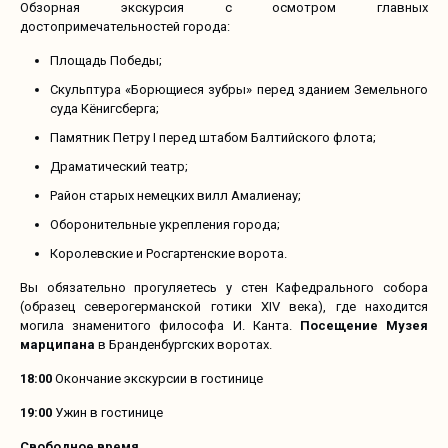
Обзорная экскурсия с осмотром главных
достопримечательностей города:
Площадь Победы;
Скульптура «Борющиеся зубры» перед зданием Земельного
суда Кёнигсберга;
Памятник Петру I перед штабом Балтийского флота;
Драматический театр;
Район старых немецких вилл Амалиенау;
Оборонительные укрепления города;
Королевские и Росгартенские ворота.
Вы обязательно прогуляетесь у стен Кафедрального собора
(образец северогерманской готики XIV века), где находится
могила знаменитого философа И. Канта.
Посещение Музея
марципана
в Бранденбургских воротах.
18:00
Окончание экскурсии в гостинице
19:00
Ужин в гостинице
Свободное время