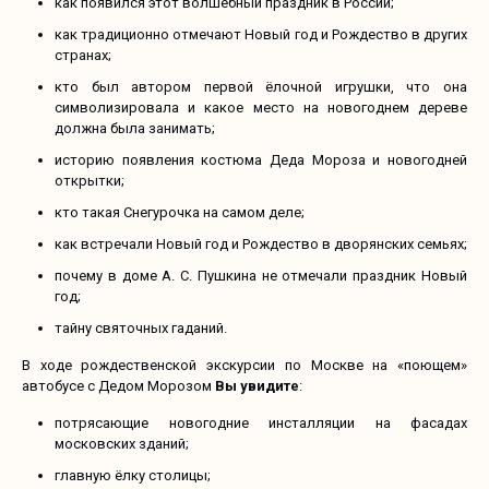
как появился этот волшебный праздник в России;
как традиционно отмечают Новый год и Рождество в других
странах;
кто был автором первой ёлочной игрушки, что она
символизировала и какое место на новогоднем дереве
должна была занимать;
историю появления костюма Деда Мороза и новогодней
открытки;
кто такая Снегурочка на самом деле;
как встречали Новый год и Рождество в дворянских семьях;
почему в доме А. С. Пушкина не отмечали праздник Новый
год;
тайну святочных гаданий.
В ходе рождественской экскурсии по Москве на «поющем»
автобусе с Дедом Морозом
Вы увидите
:
потрясающие новогодние инсталляции на фасадах
московских зданий;
главную ёлку столицы;