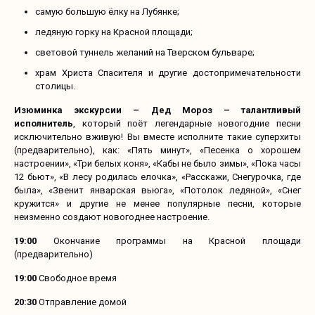
самую большую ёлку на Лубянке;
ледяную горку на Красной площади;
световой туннель желаний на Тверском бульваре;
храм Христа Спасителя и другие достопримечательности
столицы.
Изюминка экскурсии – Дед Мороз – талантливый
исполнитель
, который поёт легендарные новогодние песни
исключительно вживую! Вы вместе исполните такие суперхиты
(предварительно), как: «Пять минут», «Песенка о хорошем
настроении», «Три белых коня», «Кабы не было зимы», «Пока часы
12 бьют», «В лесу родилась елочка», «Расскажи, Снегурочка, где
была», «Звенит январская вьюга», «Потолок ледяной», «Снег
кружится» и другие не менее популярные песни, которые
неизменно создают новогоднее настроение.
19:00
Окончание программы на Красной площади
(предварительно)
19:00
Свободное время
20:30
Отправление домой