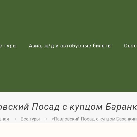
е туры
Авиа, ж/д и автобусные билеты
Сезо
овский Посад с купцом Баран
вная
Все туры
«Павловский Посад с купцом Баранки