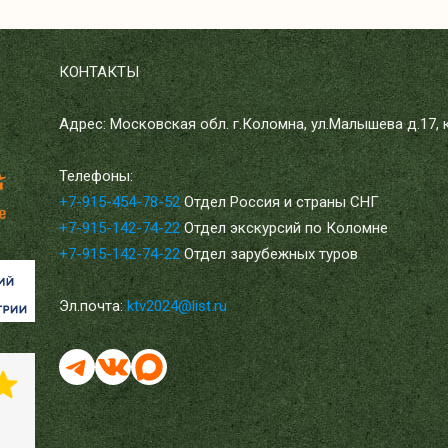
КОНТАКТЫ
Адрес: Московская обл. г.Коломна, ул.Малышева д.17, к
Телефоны:
+7-915-454-78-52
Отдел Россия и страны СНГ
+7-915-142-74-22
Отдел экскурсий по Коломне
+7-915-142-74-22
Отдел зарубежных туров
Эл.почта:
ktv2024@list.ru