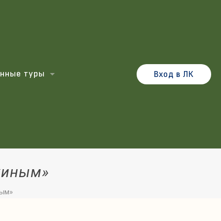
нные туры
Вход в ЛК
киным»
ным»