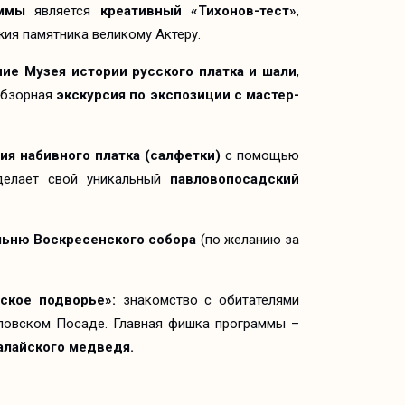
аммы
является
креативный «Тихонов-тест»
,
жия памятника великому Актеру.
ие Музея истории русского платка и шали
,
 обзорная
экскурсия по экспозиции
с мастер-
ия набивного платка (салфетки)
с помощью
елает свой уникальный
павловопосадский
льню Воскресенского собора
(по желанию за
ское подворье»:
знакомство с обитателями
ловском Посаде. Главная фишка программы –
алайского медведя.