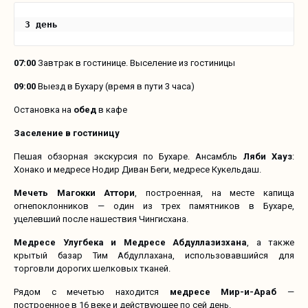
3 день
07:00
Завтрак в гостинице. Выселение из гостиницы
09:00
Выезд в Бухару (время в пути 3 часа)
Остановка на
обед
в кафе
Заселение в гостиницу
Пешая обзорная экскурсия по Бухаре. Ансамбль
Ляби Хауз
:
Хонако и медресе Нодир Диван Беги, медресе Кукельдаш.
Мечеть Магокки Аттори
, построенная, на месте капища
огнепоклонников — один из трех памятников в Бухаре,
уцелевший после нашествия Чингисхана.
Медресе Улугбека и Медресе Абдуллазизхана
, а также
крытый базар Тим Абдуллахана, использовавшийся для
торговли дорогих шелковых тканей.
Рядом с мечетью находится
медресе Мир-и-Араб
—
построенное в 16 веке и действующее по сей день.