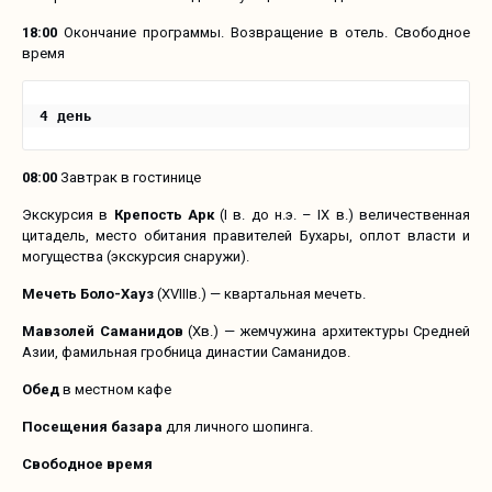
18:00
Окончание программы. Возвращение в отель. Свободное
время
4 день
08:00
Завтрак в гостинице
Экскурсия в
Крепость Арк
(I в. до н.э. – IX в.) величественная
цитадель, место обитания правителей Бухары, оплот власти и
могущества (экскурсия снаружи).
Мечеть Боло-Хауз
(XVIIIв.) — квартальная мечеть.
Мавзолей Саманидов
(Xв.) — жемчужина архитектуры Средней
Азии, фамильная гробница династии Саманидов.
Обед
в местном кафе
Посещения базара
для личного шопинга.
Свободное время