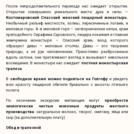
После непродолжительного переезда нас ожидает открытие.
Открытие совершенно уникального места духа и силы —
Костомаровский Спасский женский пещерный монастырь.
Необычный рельеф местности, холмы, пересеченные логами, и
меловые горы. А в меловой горе – затворнические кельи, храм
преподобного Серафима Саровского, пещера покаяния и главная
жемчужина монастыря – Спасский храм, вход которого
образуют дивы — меловые столпы. Дивы — это творение
природы, а не рук человеческих. Прихотливо разбросанные
вдоль склона, они притягивают взгляд и вызывают невольное
восхищение. В монастыре нас ожидает
постная монастырская
трапеза
.
В
свободное время можно подняться на Голгофу
и увидеть
всю красоту пещерной обители буквально с высоты птичьего
полета.
По окончании экскурсии желающие могут
приобрести
экологически чистые молочные продукты местного
производства
: натуральное молоко, творог, сметану, яйца или
сыр (за дополнительную плату).
Обед в трапезной