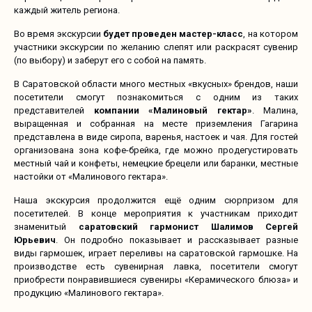
каждый житель региона.
Во время экскурсии
будет проведен мастер-класс
, на котором
участники экскурсии по желанию слепят или раскрасят сувенир
(по выбору) и заберут его с собой на память.
В Саратовской области много местных «вкусных» брендов, наши
посетители смогут познакомиться с одним из таких
представителей
компании «Малиновый гектар»
. Малина,
выращенная и собранная на месте приземления Гагарина
представлена в виде сиропа, варенья, настоек и чая. Для гостей
организована зона кофе-брейка, где можно продегустировать
местный чай и конфеты, немецкие брецели или баранки, местные
настойки от «Малинового гектара».
Наша экскурсия продолжится ещё одним сюрпризом для
посетителей. В конце мероприятия к участникам приходит
знаменитый
саратовский гармонист Шалимов Сергей
Юрьевич
. Он подробно показывает и рассказывает разные
виды гармошек, играет переливы на саратовской гармошке. На
производстве есть сувенирная лавка, посетители смогут
приобрести понравившиеся сувениры «Керамического блюза» и
продукцию «Малинового гектара».