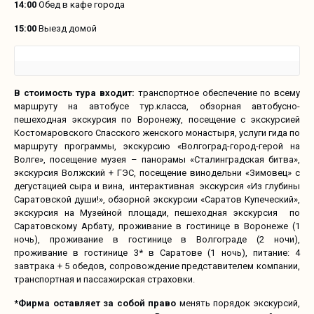
14:00
Обед в кафе города
15:00
Выезд домой
В стоимость тура входит:
транспортное обеспечение по всему
маршруту на автобусе тур.класса, обзорная автобусно-
пешеходная экскурсия по Воронежу, посещение с экскурсией
Костомаровского Спасского женского монастыря, услуги гида по
маршруту программы, экскурсию «Волгоград-город-герой на
Волге», посещение музея – панорамы «Сталинградская битва»,
экскурсия Волжский + ГЭС, посещение винодельни «Зимовец» с
дегустацией сыра и вина, интерактивная экскурсия «Из глубины
Саратовской души!», обзорной экскурсии «Саратов Купеческий»,
экскурсия на Музейной площади, пешеходная экскурсия по
Саратовскому Арбату, проживание в гостинице в Воронеже (1
ночь), проживание в гостинице в Волгограде (2 ночи),
проживание в гостинице 3* в Саратове (1 ночь), питание: 4
завтрака + 5 обедов, сопровождение представителем компании,
транспортная и пассажирская страховки.
*Фирма оставляет за собой право
менять порядок экскурсий,