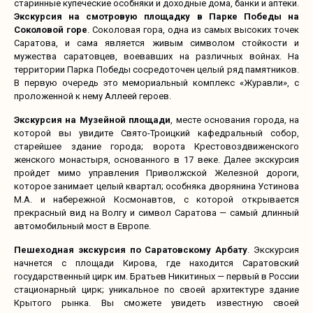
старинные купеческие особняки и доходные дома, банки и аптеки.
Экскурсия на смотровую площадку в Парке Победы на
Соколовой горе
. Соколовая гора, одна из самых высоких точек
Саратова, и сама является живым символом стойкости и
мужества саратовцев, воевавших на различных войнах. На
территории Парка Победы сосредоточен целый ряд памятников.
В первую очередь это мемориальный комплекс «Журавли», с
проложенной к нему Аллеей героев.
Экскурсия на Музейной площади
, месте основания города, на
которой вы увидите Свято-Троицкий кафедральный собор,
старейшее здание города; ворота Крестовоздвиженского
женского монастыря, основанного в 17 веке. Далее экскурсия
пройдет мимо управления Приволжской Железной дороги,
которое занимает целый квартал; особняка дворянина Устинова
М.А. и набережной Космонавтов, с которой открывается
прекрасный вид на Волгу и символ Саратова — самый длинный
автомобильный мост в Европе.
Пешеходная экскурсия по Саратовскому Арбату
. Экскурсия
начнется с площади Кирова, где находится Саратовский
государственный цирк им. Братьев Никитиных — первый в России
стационарный цирк; уникальное по своей архитектуре здание
Крытого рынка. Вы сможете увидеть известную своей