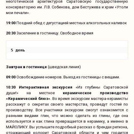
неоготической архитектурой Саратовскую государственную
консерваторию им. Л.В. Собинова, дом Бестужева и храм «Утоли
мои печали».
19:00
Поздний обед с дегустацией местных алкогольных наливок
20:30
Заселение в гостиницу. Свободное время
5 день
Завтрак в гостинице
(шведская линия)
09:00
Освобождение номеров. Выезд из гостиницы с вещами.
10:30
Интерактивная экскурсия
«Из глубины Саратовской
души!» на местное
керамическое производство
«Керамический блюз»
. Во время экскурсии мастера-керамисты
расскажут о секретах своего мастерства, проведут гостей по
производству. Все участники экскурсии смогут ознакомится с
разными видами глин, что можно сделать из глины, где она
используется и как глина превращается в керамику, а именно в
МАЙОЛИКУ. Вы услышите подробный рассказ о брендах региона,
отражающий колорит Саратовской области и чем гордится