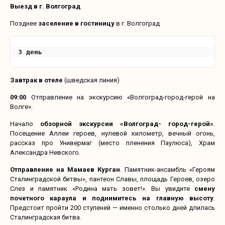
Выезд в г. Волгоград
Позднее
заселение в гостиницу
в г. Волгоград
3 день 
Завтрак в отеле
(шведская линия)
09:00
Отправление на экскурсию «Волгоград-город-герой на
Волге».
Начало
обзорной экскурсии «Волгоград- город-герой»
.
Посещение Аллеи героев, нулевой километр, вечный огонь,
рассказ про Универмаг (место пленения Паулюса), Храм
Александра Невского.
Отправление на Мамаев Курган
. Памятник-ансамбль «Героям
Сталинградской битвы», пантеон Славы, площадь Героев, озеро
Слез и памятник «Родина мать зовет!». Вы увидите
смену
почетного караула и поднимитесь на главную высоту
.
Предстоит пройти 200 ступеней — именно столько дней длилась
Сталинградская битва.