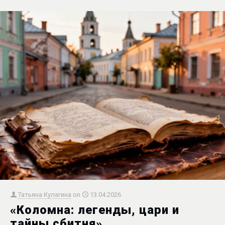
Татьяна Кулагина
on
13.04.2026
«Коломна: легенды, цари и
тайны сбитня»