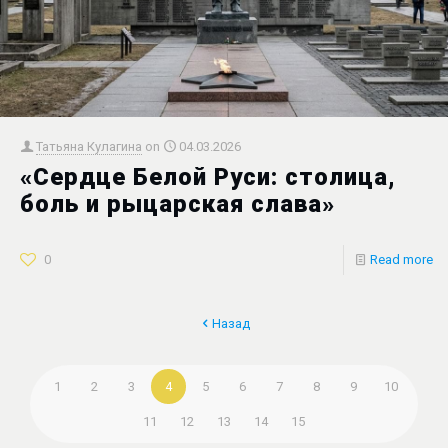
Татьяна Кулагина
on
04.03.2026
«Сердце Белой Руси: столица,
боль и рыцарская слава»
0
Read more
Назад
1
2
3
4
5
6
7
8
9
10
11
12
13
14
15