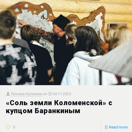
Татьяна Кулагина
on
04.11.2025
«Соль земли Коломенской» с
купцом Баранкиным
0
Read more