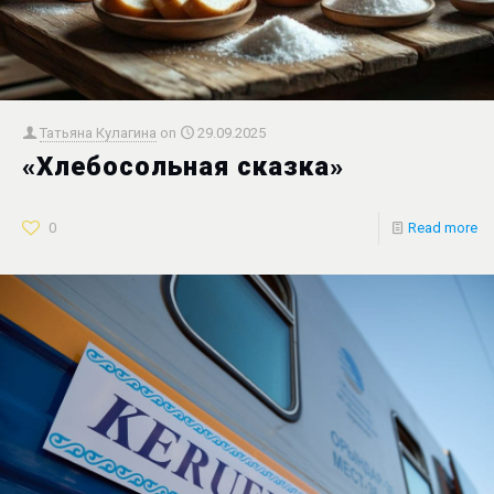
Татьяна Кулагина
on
29.09.2025
«Хлебосольная сказка»
0
Read more